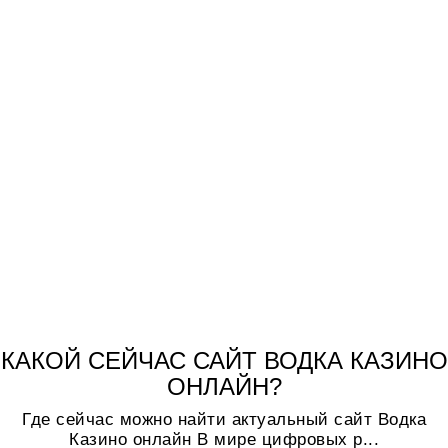
КАКОЙ СЕЙЧАС САЙТ ВОДКА КАЗИНО
ОНЛАЙН?
Где сейчас можно найти актуальный сайт Водка
Казино онлайн В мире цифровых р...