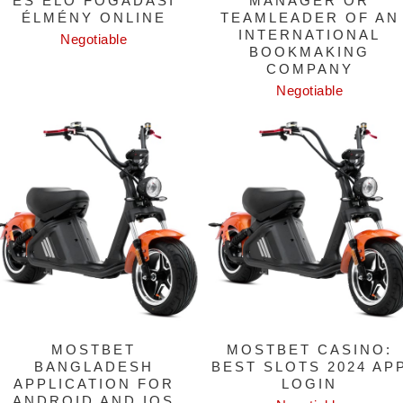
ÉS ÉLŐ FOGADÁSI
MANAGER OR
ÉLMÉNY ONLINE
TEAMLEADER OF AN
INTERNATIONAL
Negotiable
BOOKMAKING
COMPANY
Negotiable
MOSTBET
MOSTBET CASINO:
BANGLADESH
BEST SLOTS 2024 AP
APPLICATION FOR
LOGIN
ANDROID AND IOS