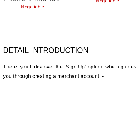
Negotiable
Negotiable
DETAIL INTRODUCTION
There, you’ll discover the ‘Sign Up’ option, which guides
you through creating a merchant account. -