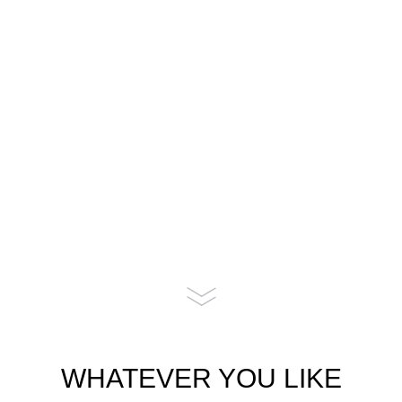
WHATEVER YOU LIKE