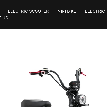
ELECTRIC SCOOTER
MINI BIKE
ELECTRIC
T US