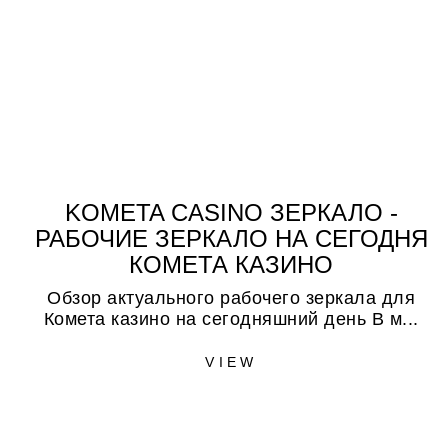
KOMETA CASINO ЗЕРКАЛО -
РАБОЧИЕ ЗЕРКАЛО НА СЕГОДНЯ
КОМЕТА КАЗИНО
Обзор актуального рабочего зеркала для
Комета казино на сегодняшний день В м...
VIEW