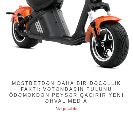
MOSTBETDƏN DAHA BIR DƏCƏLLIK
FAKTI: VƏTƏNDAŞIN PULUNU
ÖDƏMƏKDƏN PEYSƏR QAÇIRIR YENI
ƏHVAL MEDIA
Negotiable