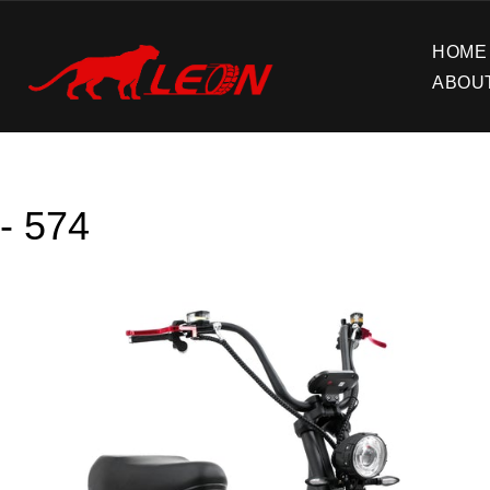
Skip
to
HOME
content
ABOU
- 574