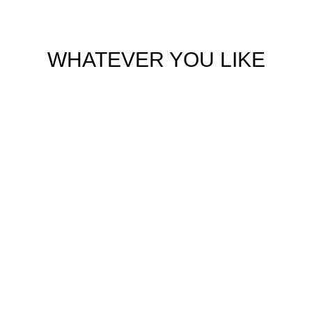
WHATEVER YOU LIKE