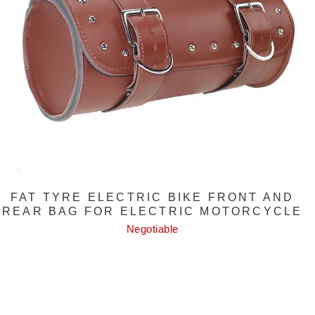
FAT TYRE ELECTRIC BIKE FRONT AND
REAR BAG FOR ELECTRIC MOTORCYCLE
Negotiable