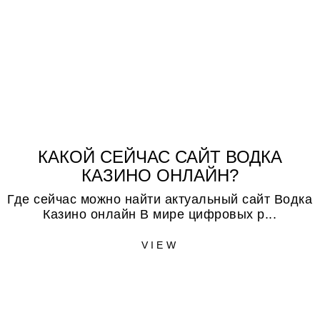
КАКОЙ СЕЙЧАС САЙТ ВОДКА
КАЗИНО ОНЛАЙН?
Где сейчас можно найти актуальный сайт Водка
Казино онлайн В мире цифровых р...
VIEW