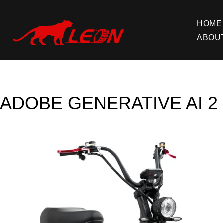
Skip
to
HOME
content
ABOU
ADOBE GENERATIVE AI 2