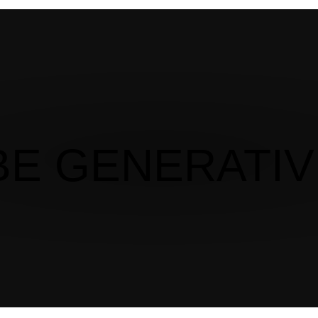
E GENERATIVE