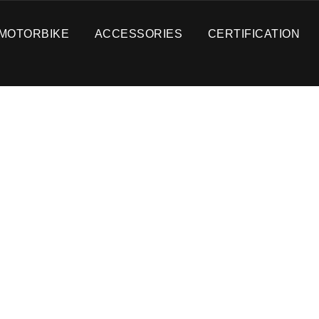
 MOTORBIKE
ACCESSORIES
CERTIFICATION