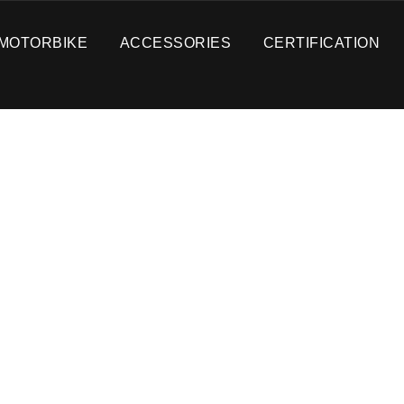
 MOTORBIKE
ACCESSORIES
CERTIFICATION