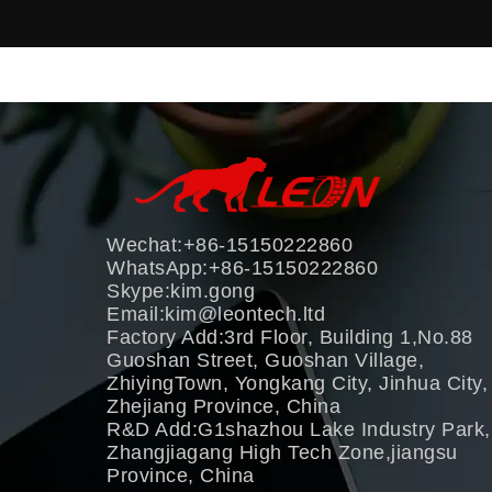
Wechat:+86-15150222860
WhatsApp:+86-15150222860
Skype:kim.gong
Email:
kim@leontech.ltd
Factory Add:3rd Floor, Building 1,No.88
Guoshan Street, Guoshan Village,
ZhiyingTown, Yongkang City, Jinhua City,
Zhejiang Province, China
R&D Add:G1shazhou Lake Industry Park,
Zhangjiagang High Tech Zone,jiangsu
Province, China