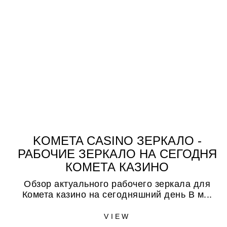
KOMETA CASINO ЗЕРКАЛО -
РАБОЧИЕ ЗЕРКАЛО НА СЕГОДНЯ
КОМЕТА КАЗИНО
Обзор актуального рабочего зеркала для
Комета казино на сегодняшний день В м...
VIEW