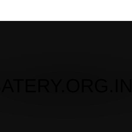
ATERY.ORG.I