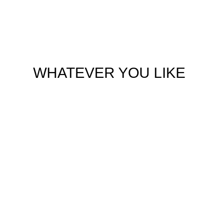
WHATEVER YOU LIKE