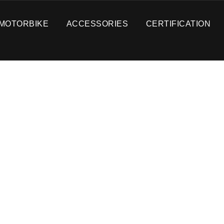
 MOTORBIKE
ACCESSORIES
CERTIFICATION