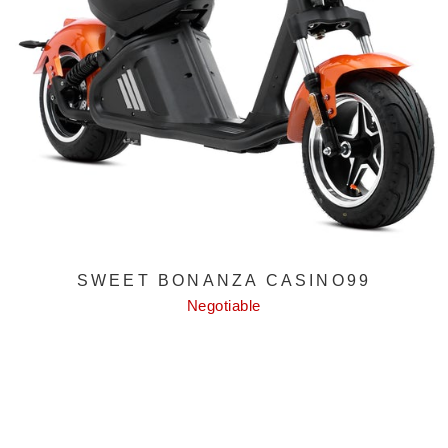
SWEET BONANZA CASINO99
Negotiable