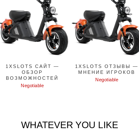
1XSLOTS САЙТ —
1XSLOTS ОТЗЫВЫ —
ОБЗОР
МНЕНИЕ ИГРОКОВ
ВОЗМОЖНОСТЕЙ
Negotiable
Negotiable
WHATEVER YOU LIKE