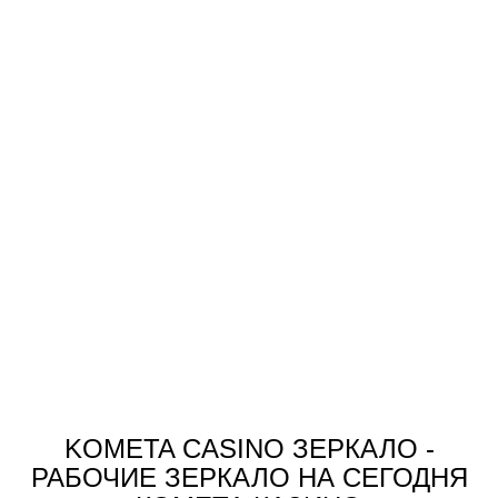
KOMETA CASINO ЗЕРКАЛО -
РАБОЧИЕ ЗЕРКАЛО НА СЕГОДНЯ