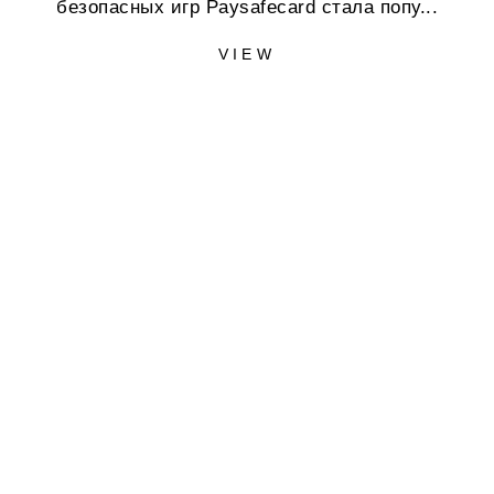
безопасных игр Paysafecard стала попу...
VIEW