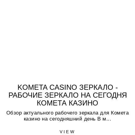
KOMETA CASINO ЗЕРКАЛО -
РАБОЧИЕ ЗЕРКАЛО НА СЕГОДНЯ
КОМЕТА КАЗИНО
Обзор актуального рабочего зеркала для Комета
казино на сегодняшний день В м...
VIEW