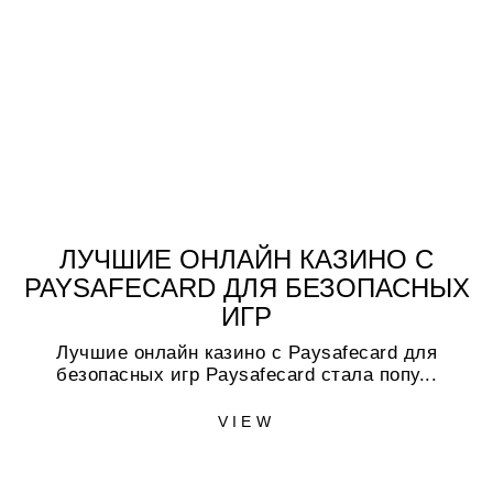
ЛУЧШИЕ ОНЛАЙН КАЗИНО С
PAYSAFECARD ДЛЯ БЕЗОПАСНЫХ
ИГР
Лучшие онлайн казино с Paysafecard для
безопасных игр Paysafecard стала попу...
VIEW