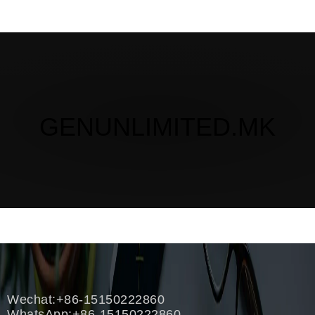
GENUNLIMITED.MK
Wechat:+86-15150222860
WhatsApp:+86-15150222860