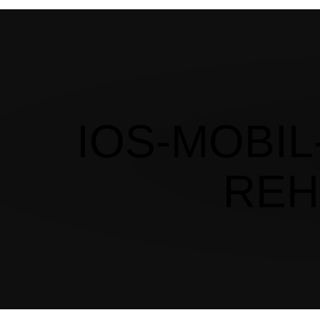
IOS-MOBIL
REH