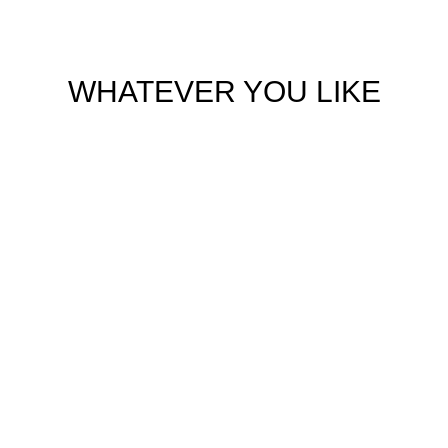
WHATEVER YOU LIKE