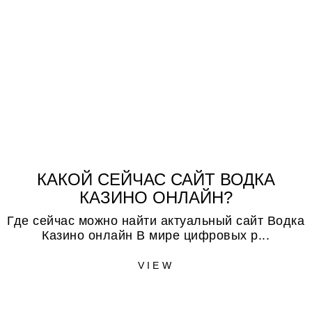
КАКОЙ СЕЙЧАС САЙТ ВОДКА
КАЗИНО ОНЛАЙН?
Где сейчас можно найти актуальный сайт Водка
Казино онлайн В мире цифровых р...
VIEW