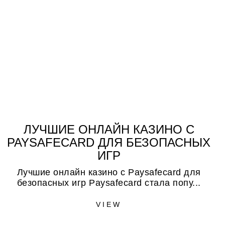
ЛУЧШИЕ ОНЛАЙН КАЗИНО С
PAYSAFECARD ДЛЯ БЕЗОПАСНЫХ
ИГР
Лучшие онлайн казино с Paysafecard для
безопасных игр Paysafecard стала попу...
VIEW