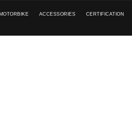
 MOTORBIKE
ACCESSORIES
CERTIFICATION