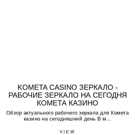
KOMETA CASINO ЗЕРКАЛО -
РАБОЧИЕ ЗЕРКАЛО НА СЕГОДНЯ
КОМЕТА КАЗИНО
Обзор актуального рабочего зеркала для Комета
казино на сегодняшний день В м...
VIEW