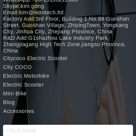
Skype:kim.gong
Email:
kim@leontech.ltd
Factory Add:3rd Floor, Building 1,No.88 Guoshan
Street, Guoshan Village, ZhiyingTown, Yongkang
City, Jinhua City, Zhejiang Province, China
R&D Add:G1shazhou Lake Industry Park,
Zhangjiagang High Tech Zone,jiangsu Province,
China
Citycoco Electric Scooter
City COCO
Electric Motorbike
Electric Scooter
Mini Bike
Blog
Accessories