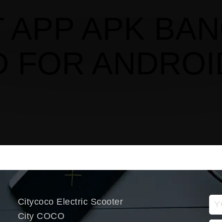
 APP APK BA
FOR ANDROID 
Citycoco Electric Scooter
City COCO