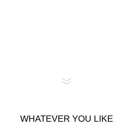
WHATEVER YOU LIKE