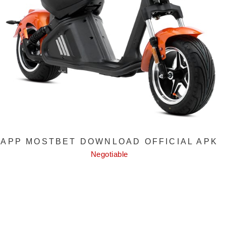
APP MOSTBET DOWNLOAD OFFICIAL APK
Negotiable