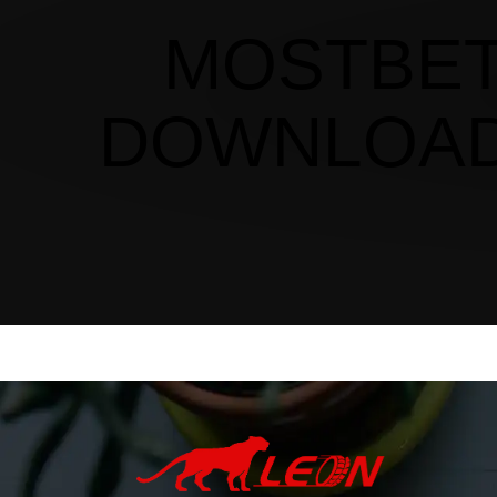
MOSTBET
DOWNLOAD 