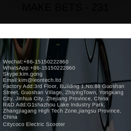
MAKE BETS - 231
Wechat:+86-15150222860
WhatsApp:+86-15150222860
Skype:kim.gong
Email:
kim@leontech.ltd
Factory Add:3rd Floor, Building 1,No.88 Guoshan
Street, Guoshan Village, ZhiyingTown, Yongkang
City, Jinhua City, Zhejiang Province, China
R&D Add:G1shazhou Lake Industry Park,
Zhangjiagang High Tech Zone,jiangsu Province,
China
Citycoco Electric Scooter