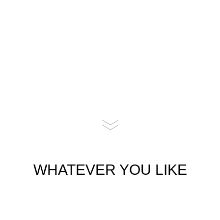
WHATEVER YOU LIKE