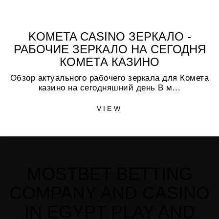
KOMETA CASINO ЗЕРКАЛО -
РАБОЧИЕ ЗЕРКАЛО НА СЕГОДНЯ
КОМЕТА КАЗИНО
Обзор актуального рабочего зеркала для Комета
казино на сегодняшний день В м...
VIEW
MOSTBET BETTING
COMPANY AND CASINO
IN EGYPT PLAY AND