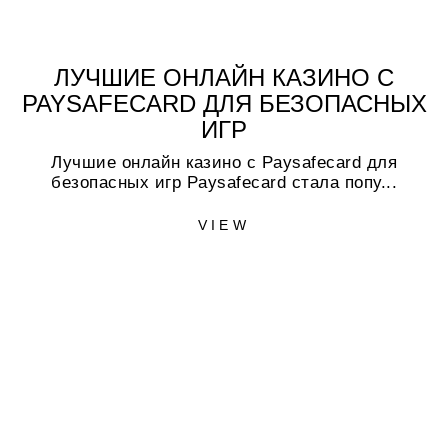
ЛУЧШИЕ ОНЛАЙН КАЗИНО С
PAYSAFECARD ДЛЯ БЕЗОПАСНЫХ
ИГР
Лучшие онлайн казино с Paysafecard для
безопасных игр Paysafecard стала попу...
VIEW