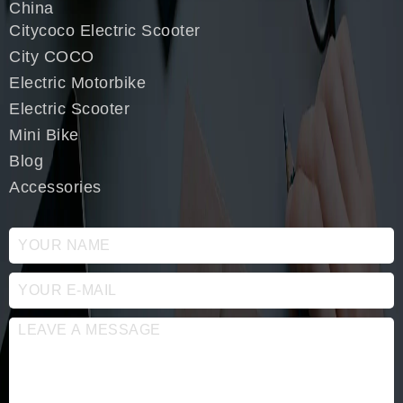
China
Citycoco Electric Scooter
City COCO
Electric Motorbike
Electric Scooter
Mini Bike
Blog
Accessories