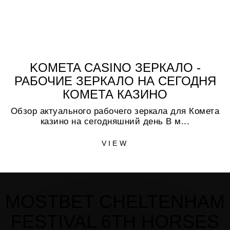
KOMETA CASINO ЗЕРКАЛО -
РАБОЧИЕ ЗЕРКАЛО НА СЕГОДНЯ
КОМЕТА КАЗИНО
Обзор актуального рабочего зеркала для Комета
казино на сегодняшний день В м...
VIEW
MOSTBET CHELTENHAM
FESTIVAL 6TH HORSES