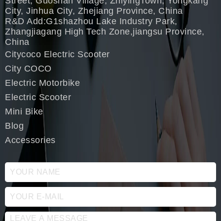
Street, Guoshan Village, ZhiyingTown, Yongkang
City, Jinhua City, Zhejiang Province, China
R&D Add:G1shazhou Lake Industry Park,
Zhangjiagang High Tech Zone,jiangsu Province,
China
Citycoco Electric Scooter
City COCO
Electric Motorbike
Electric Scooter
Mini Bike
Blog
Accessories