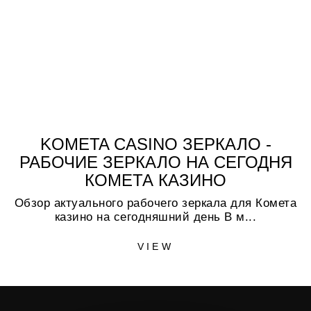
KOMETA CASINO ЗЕРКАЛО -
РАБОЧИЕ ЗЕРКАЛО НА СЕГОДНЯ
КОМЕТА КАЗИНО
Обзор актуального рабочего зеркала для Комета
казино на сегодняшний день В м...
VIEW