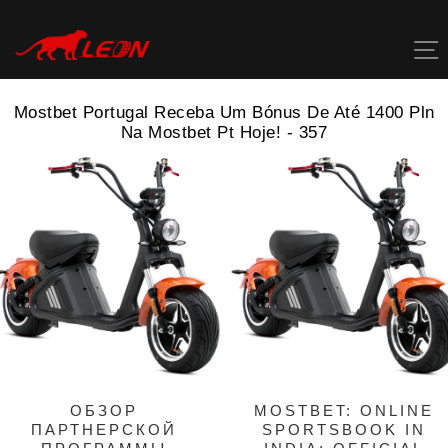
Skip
to
content
Mostbet Portugal Receba Um Bónus De Até 1400 Pln
Na Mostbet Pt Hoje! - 357
ОБЗОР
MOSTBET: ONLINE
ПАРТНЕРСКОЙ
SPORTSBOOK IN