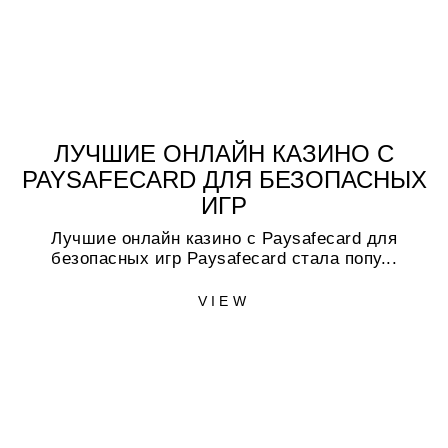
ЛУЧШИЕ ОНЛАЙН КАЗИНО С
PAYSAFECARD ДЛЯ БЕЗОПАСНЫХ
ИГР
Лучшие онлайн казино с Paysafecard для
безопасных игр Paysafecard стала попу...
VIEW