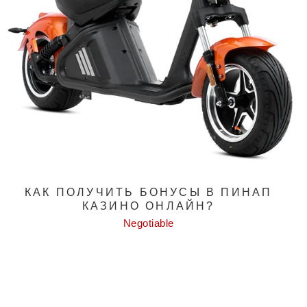
КАК ПОЛУЧИТЬ БОНУСЫ В ПИНАП
КАЗИНО ОНЛАЙН?
Negotiable