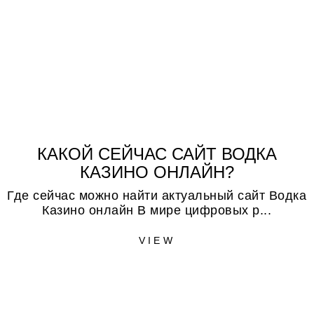
КАКОЙ СЕЙЧАС САЙТ ВОДКА
КАЗИНО ОНЛАЙН?
Где сейчас можно найти актуальный сайт Водка
Казино онлайн В мире цифровых р...
VIEW