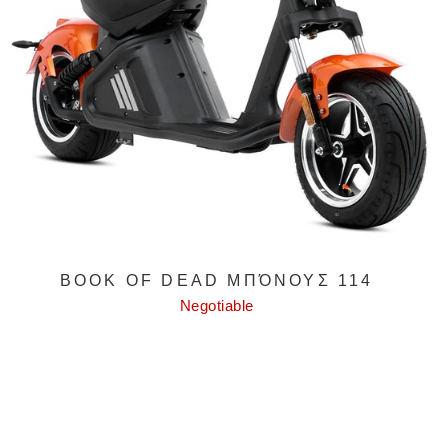
BOOK OF DEAD ΜΠΌΝΟΥΣ 114
Negotiable