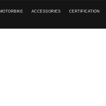
 MOTORBIKE
ACCESSORIES
CERTIFICATION