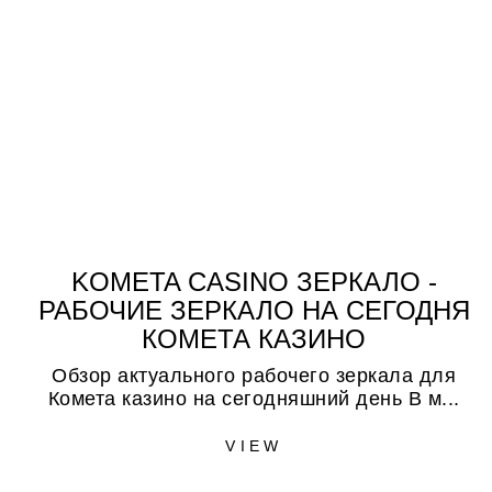
KOMETA CASINO ЗЕРКАЛО -
РАБОЧИЕ ЗЕРКАЛО НА СЕГОДНЯ
КОМЕТА КАЗИНО
Обзор актуального рабочего зеркала для
Комета казино на сегодняшний день В м...
VIEW