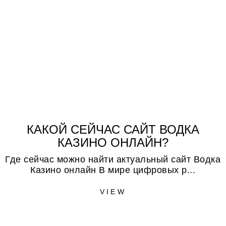
КАКОЙ СЕЙЧАС САЙТ ВОДКА
КАЗИНО ОНЛАЙН?
Где сейчас можно найти актуальный сайт Водка
Казино онлайн В мире цифровых р...
VIEW