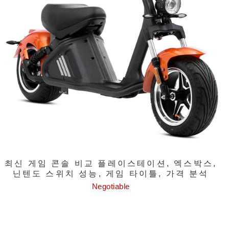
최신 게임 콘솔 비교 플레이스테이션, 엑스박스,
닌텐도 스위치 성능, 게임 타이틀, 가격 분석
Negotiable