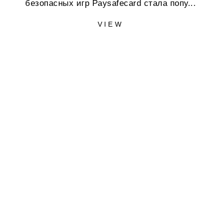
безопасных игр Paysafecard стала попу...
VIEW