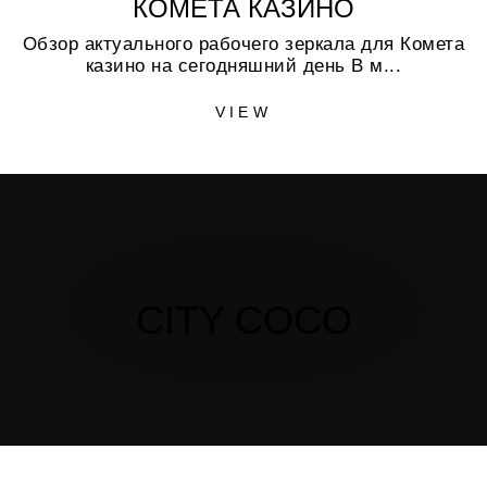
КОМЕТА КАЗИНО
Обзор актуального рабочего зеркала для Комета
казино на сегодняшний день В м...
VIEW
CITY COCO