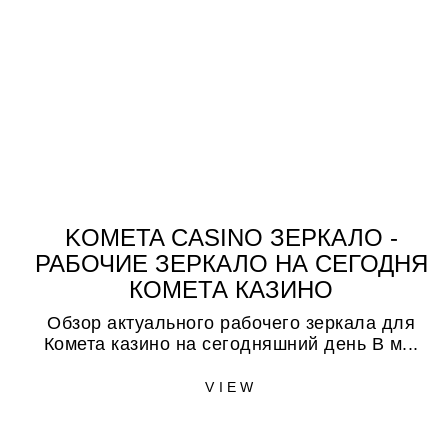
KOMETA CASINO ЗЕРКАЛО -
РАБОЧИЕ ЗЕРКАЛО НА СЕГОДНЯ
КОМЕТА КАЗИНО
Обзор актуального рабочего зеркала для
Комета казино на сегодняшний день В м...
VIEW