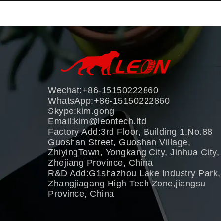
Wechat:+86-15150222860
WhatsApp:+86-15150222860
Skype:kim.gong
Email:
kim@leontech.ltd
Factory Add:3rd Floor, Building 1,No.88
Guoshan Street, Guoshan Village,
ZhiyingTown, Yongkang City, Jinhua City,
Zhejiang Province, China
R&D Add:G1shazhou Lake Industry Park,
Zhangjiagang High Tech Zone,jiangsu
Province, China