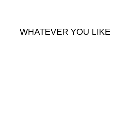
WHATEVER YOU LIKE