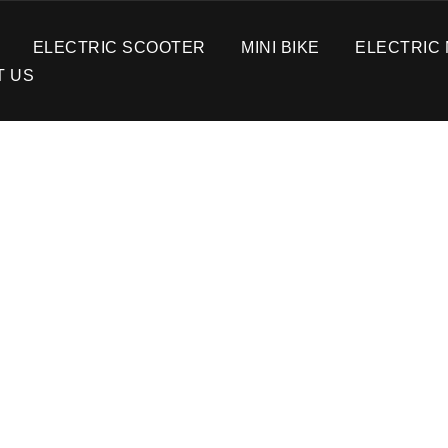
ELECTRIC SCOOTER
MINI BIKE
ELECTRIC
T US