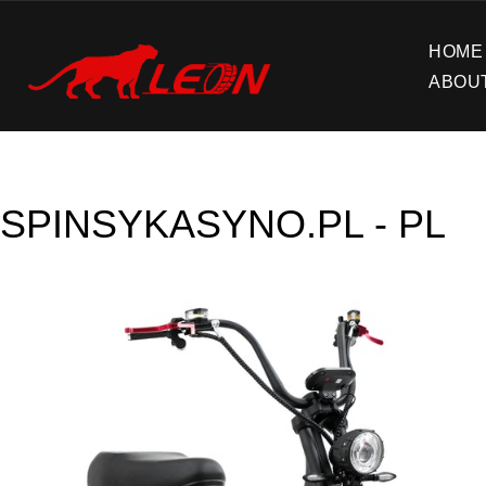
Skip
to
HOME
content
ABOU
SPINSYKASYNO.PL - PL