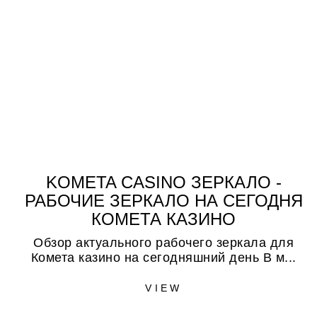
KOMETA CASINO ЗЕРКАЛО -
РАБОЧИЕ ЗЕРКАЛО НА СЕГОДНЯ
КОМЕТА КАЗИНО
Обзор актуального рабочего зеркала для
Комета казино на сегодняшний день В м...
VIEW