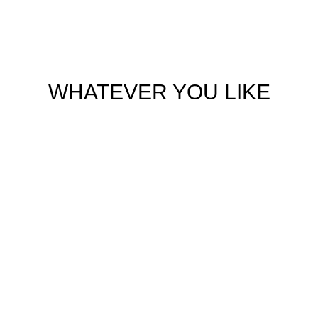
WHATEVER YOU LIKE