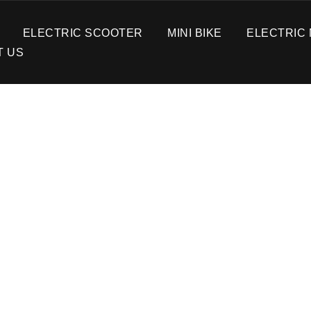
ELECTRIC SCOOTER
MINI BIKE
ELECTRIC
T US