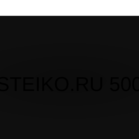
STEIKO.RU 50