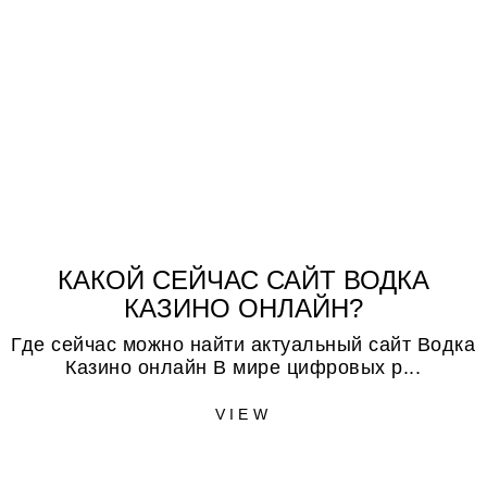
КАКОЙ СЕЙЧАС САЙТ ВОДКА
КАЗИНО ОНЛАЙН?
Где сейчас можно найти актуальный сайт Водка
Казино онлайн В мире цифровых р...
VIEW