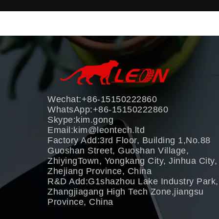
Wechat:+86-15150222860
WhatsApp:+86-15150222860
Skype:kim.gong
Email:
kim@leontech.ltd
Factory Add:3rd Floor, Building 1,No.88
Guoshan Street, Guoshan Village,
ZhiyingTown, Yongkang City, Jinhua City,
Zhejiang Province, China
R&D Add:G1shazhou Lake Industry Park,
Zhangjiagang High Tech Zone,jiangsu
Province, China