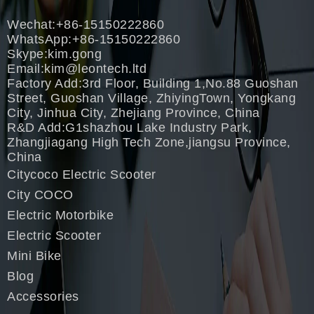
Wechat:+86-15150222860
WhatsApp:+86-15150222860
Skype:kim.gong
Email:
kim@leontech.ltd
Factory Add:3rd Floor, Building 1,No.88 Guoshan
Street, Guoshan Village, ZhiyingTown, Yongkang
City, Jinhua City, Zhejiang Province, China
R&D Add:G1shazhou Lake Industry Park,
Zhangjiagang High Tech Zone,jiangsu Province,
China
Citycoco Electric Scooter
City COCO
Electric Motorbike
Electric Scooter
Mini Bike
Blog
Accessories