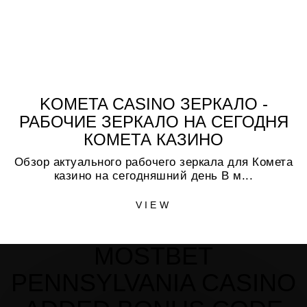
KOMETA CASINO ЗЕРКАЛО -
РАБОЧИЕ ЗЕРКАЛО НА СЕГОДНЯ
КОМЕТА КАЗИНО
Обзор актуального рабочего зеркала для Комета
казино на сегодняшний день В м...
VIEW
MOSTBET
PENNSYLVANIA CASINO