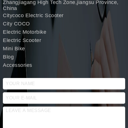
Zhangjiagang High Tech Zone,jiangsu Province,
China
Citycoco Electric Scooter
City COCO
Electric Motorbike
Electric Scooter
Mini Bike
Blog
Accessories