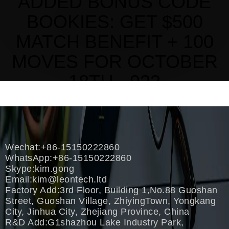
ADDED BONUS CODE
BOOKIES: GET $500
MATCH BENEFIT + 100
MOVES FOR OCTOBER
18TH - 922
Wechat:+86-15150222860
WhatsApp:+86-15150222860
Skype:kim.gong
Email:
kim@leontech.ltd
Factory Add:3rd Floor, Building 1,No.88 Guoshan
Street, Guoshan Village, ZhiyingTown, Yongkang
City, Jinhua City, Zhejiang Province, China
R&D Add:G1shazhou Lake Industry Park,