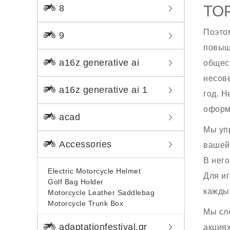
TO
8
Поэто
9
повыш
a16z generative ai
общес
несов
a16z generative ai 1
год. 
оформ
acad
Мы уп
Accessories
вашей
В нег
Electric Motorcycle Helmet
Для и
Golf Bag Holder
кажды
Motorcycle Leather Saddlebag
Motorcycle Trunk Box
Мы сле
adaptationfestival.gr
акциях