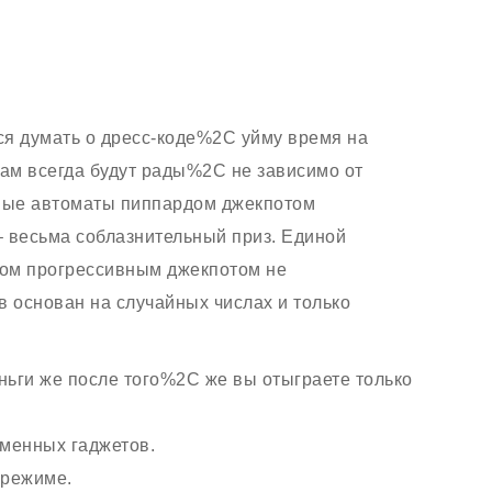
ся думать о дресс-коде%2C уйму время на
вам всегда будут рады%2C не зависимо от
овые автоматы пиппардом джекпотом
 весьма соблазнительный приз. Единой
дом прогрессивным джекпотом не
 основан на случайных числах и только
ньги же после того%2C же вы отыграете только
еменных гаджетов.
-режиме.