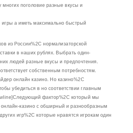
 многих поголовие разные вкусы и
игры а иметь максимально быстрый
ов из России%2C нормализаторской
ставки в наших рублях. Выбрать один-
них людей разные вкусы и предпочтения.
ответствует собственным потребностям.
айдер онлайн казино. Но казино%2C
бы убедиться в но соответствии главным
[newline]Следующий фактор%2C который мы
 онлайн-казино с обширный и разнообразным
ругих игр%2C которые нравятся игрокам один