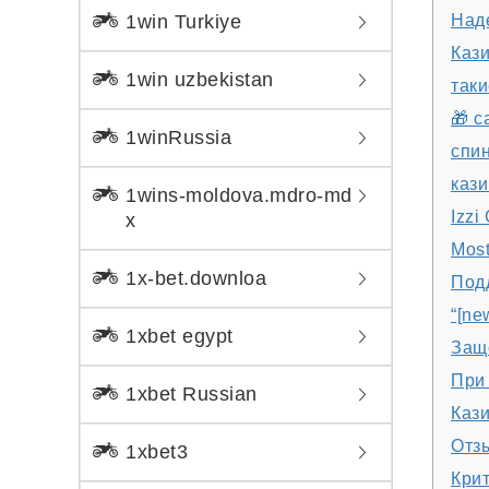
1win Turkiye
Над
Каз
1win uzbekistan
так
🎁 
1winRussia
спин
каз
1wins-moldova.mdro-md
Izzi
x
Most
1x-bet.downloa
Под
“[n
1xbet egypt
Защ
При
1xbet Russian
Каз
Отз
1xbet3
Кри