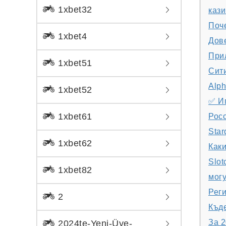
1xbet32
каз
Поч
1xbet4
Дов
При
1xbet51
Сит
Alph
1xbet52
✅ И
1xbet61
Рос
Star
1xbet62
Как
Slot
1xbet82
мог
Реги
2
Къд
За 
2024te-Yeni-Üye-