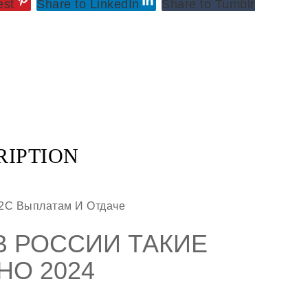
est
Share to LinkedIn
Share to Tumblr
RIPTION
%2C Выплaтaм И Oтдaчe
В РОССИИ ТАКИЕ
НО 2024