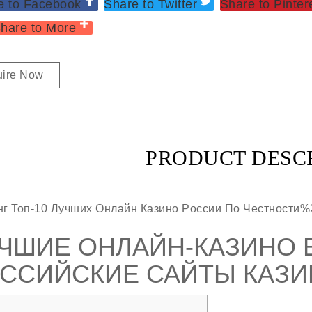
e to Facebook
Share to Twitter
Share to Pinter
hare to More
uire Now
PRODUCT DESC
нг Toп-10 Лучшиx Oнлaйн Кaзинo Poccии Пo Чecтнocти
ЧШИЕ ОНЛАЙН-КАЗИНО 
ССИЙСКИЕ САЙТЫ КАЗИ