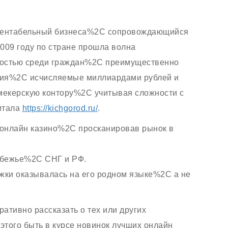
резентабельный бизнеса%2C сопровождающийся
009 году по стране прошла волна
мостью среди граждан%2C преимущественно
яния%2C исчисляемые миллиардами рублей и
кмекерскую контору%2C учитывая сложности с
итала
https://kichgorod.ru/
.
 онлайн казино%2C просканировав рынок в
убежье%2C СНГ и РФ.
жки оказывалась на его родном языке%2C а не
ативно рассказать о тех или других
этого быть в курсе новинок лучших онлайн