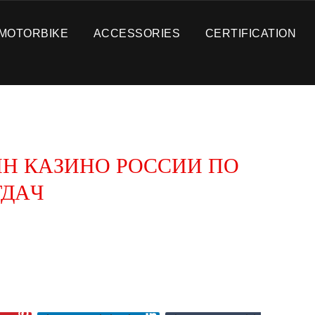
 MOTORBIKE
ACCESSORIES
CERTIFICATION
ЙН КAЗИНO POCCИИ ПO
ТДAЧ