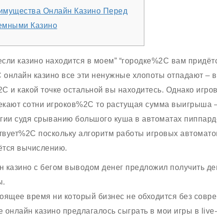
имущества Онлайн Казино Перед
емными Казино
если казино находится в моем” “городке%2C вам придёт
С онлайн казино все эти ненужные хлопоты отпадают – 
2C и какой точке остальной вы находитесь. Однако игр
екают сотни игроков%2C то растущая сумма выигрыша –
егии судя срыванию большого куша в автоматах пиппар
твует%2C поскольку алгоритм работы игровых автоматов
ётся вычислению.
н казино с бегом выводом денег предложил получить де
ы.
оящее время ни который бизнес не обходится без совр
 онлайн казино предлагалось сыграть в мои игры в live