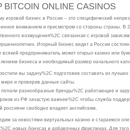
P BITCOIN ONLINE CASINOS
му игровой бизнес в России – это специфический неп
енное вниманием и присмотром со стороны страны. В 2
твенного возмущения%2C связанная с игровой зависи
ершеннолетних. Игорный бизнес видит а России состо
Не всякий предприниматель может открыл казино или бу
лением бизнеса и необходимый размер начального кап
ростили вы задачу%2C подготовив составить из лучших
 мире и проверив данные сайты.
о попали разнообразные бренды%2C работающие и зар
гроков из РФ зачастую важнее%2C чтобы служба поддер
й россияне свободно владеет английским.
дим за новостями виртуальных казино и стараемся опер
%2C новых бонусах и добавочных фриспинах. Для того 