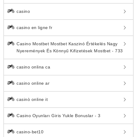
casino
casino en ligne fr
Casino Mostbet Mostbet Kaszinó Értékelés Nagy
Nyeremények És Könnyű Kifizetések Mostbet - 733
casino onlina ca
casino online ar
casinò online it
Casino Oyunları Giris Yukle Bonuslar - 3
casino-bet10