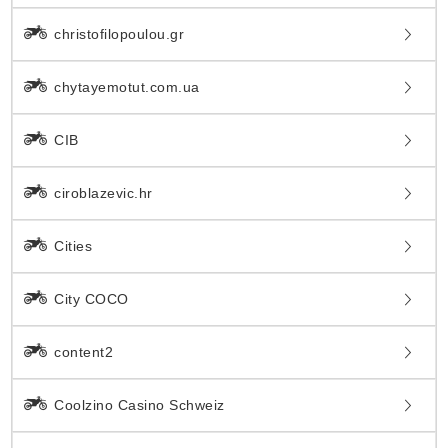
christofilopoulou.gr
chytayemotut.com.ua
CIB
ciroblazevic.hr
Cities
City COCO
content2
Coolzino Casino Schweiz