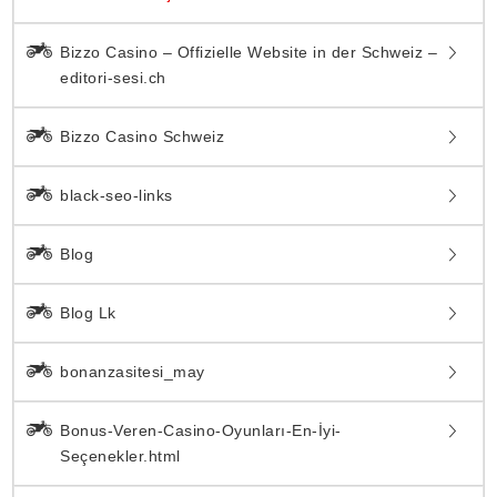
Bizzo Casino – Offizielle Website in der Schweiz –
editori-sesi.ch
Bizzo Casino Schweiz
black-seo-links
Blog
Blog Lk
bonanzasitesi_may
Bonus-Veren-Casino-Oyunları-En-İyi-
Seçenekler.html