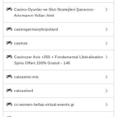
Casino-Oyunlar-ve-Slot-Stratejileri-Şansınızı-
Artırmanın-Yolları.html
casinogermanyforpoland
casinos
Casinozer Avis +350 + Fondamental Libéralisation
Spins Offert 100% Gratuit - 146
catcasino-mix
catcasino4
cc-women-hellas-virtual-events.gr