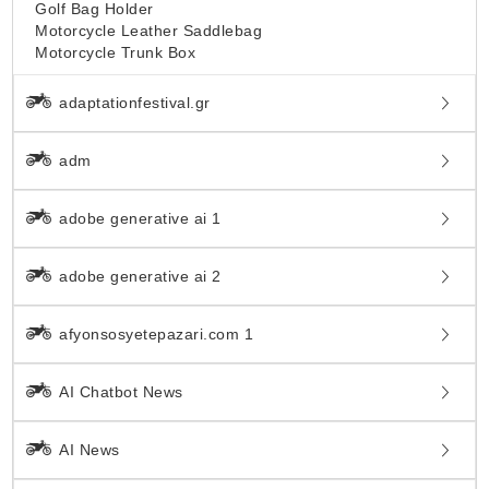
Golf Bag Holder
Motorcycle Leather Saddlebag
Motorcycle Trunk Box
adaptationfestival.gr
adm
adobe generative ai 1
adobe generative ai 2
afyonsosyetepazari.com 1
AI Chatbot News
AI News