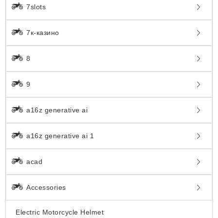
7slots
7к-казино
8
9
a16z generative ai
a16z generative ai 1
acad
Accessories
Electric Motorcycle Helmet