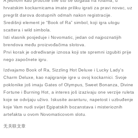
A jednom kad proučite sve što se događa na rolama, u
hrvatskim kockarnicama imate priliku igrati za pravi novac, uz
pregršt darova dostupnih odmah nakon registracije.
Središnji element je “Book of Ra” simbol, koji igra ulogu
scattera i wild simbola.
Isti vlasnik posjeduje i Novomatic, jedan od najpoznatijih
brendova među proizvođačima slotova.
Prvi korak je određivanje iznosa koji ste spremni izgubiti prije
nego započnete igru.
Izdvajamo Book of Ra, Sizzling Hot Deluxe i Lucky Lady’s
Charm Deluxe, kao najigranije igre u ovoj kockarnici. Svoje
poklonike još imaju Gates of Olympus, Sweet Bonanza, Divine
Fortune i Burning Hot, a interes još izazivaju one verzije ruleta
koje se odvijaju uživo. Iskusite avanturu, napetost i uzbuđenje
koje Vam nudi svijet Egipatskih bozanstava i misterioznih
artefakta u ovom Novomaticovom slotu.
无关联文章