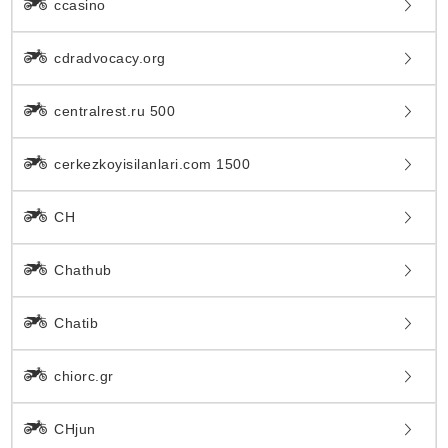
ccasino
cdradvocacy.org
centralrest.ru 500
cerkezkoyisilanlari.com 1500
CH
Chathub
Chatib
chiorc.gr
CHjun