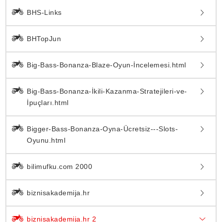
BHS-Links
BHTopJun
Big-Bass-Bonanza-Blaze-Oyun-İncelemesi.html
Big-Bass-Bonanza-İkili-Kazanma-Stratejileri-ve-
İpuçları.html
Bigger-Bass-Bonanza-Oyna-Ücretsiz---Slots-
Oyunu.html
bilimufku.com 2000
biznisakademija.hr
biznisakademija.hr 2