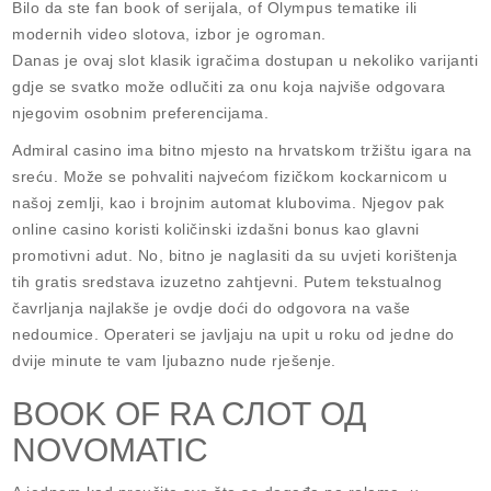
Bilo da ste fan book of serijala, of Olympus tematike ili
modernih video slotova, izbor je ogroman.
Danas je ovaj slot klasik igračima dostupan u nekoliko varijanti
gdje se svatko može odlučiti za onu koja najviše odgovara
njegovim osobnim preferencijama.
Admiral casino ima bitno mjesto na hrvatskom tržištu igara na
sreću. Može se pohvaliti najvećom fizičkom kockarnicom u
našoj zemlji, kao i brojnim automat klubovima. Njegov pak
online casino koristi količinski izdašni bonus kao glavni
promotivni adut. No, bitno je naglasiti da su uvjeti korištenja
tih gratis sredstava izuzetno zahtjevni. Putem tekstualnog
čavrljanja najlakše je ovdje doći do odgovora na vaše
nedoumice. Operateri se javljaju na upit u roku od jedne do
dvije minute te vam ljubazno nude rješenje.
BOOK OF RA СЛОТ ОД
NOVOMATIC