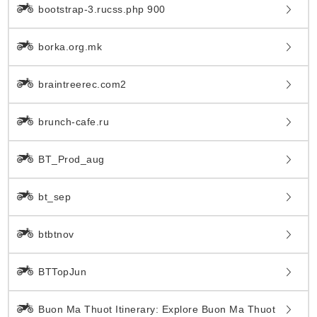
bootstrap-3.rucss.php 900
borka.org.mk
braintreerec.com2
brunch-cafe.ru
BT_Prod_aug
bt_sep
btbtnov
BTTopJun
Buon Ma Thuot Itinerary: Explore Buon Ma Thuot