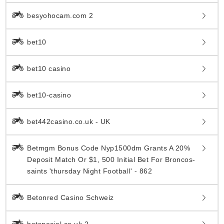
besyohocam.com 2
bet10
bet10 casino
bet10-casino
bet442casino.co.uk - UK
Betmgm Bonus Code Nyp1500dm Grants A 20%
Deposit Match Or $1, 500 Initial Bet For Broncos-
saints 'thursday Night Football' - 862
Betonred Casino Schweiz