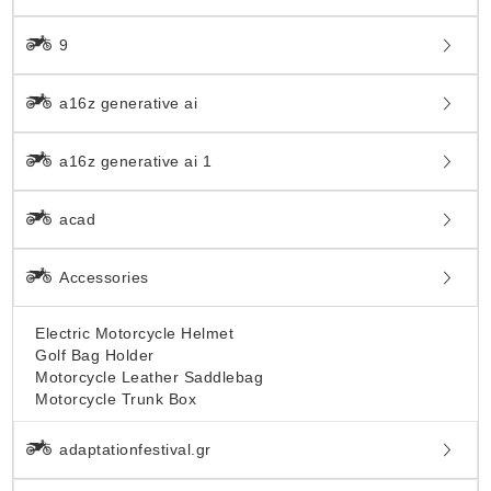
9
a16z generative ai
a16z generative ai 1
acad
Accessories
Electric Motorcycle Helmet
Golf Bag Holder
Motorcycle Leather Saddlebag
Motorcycle Trunk Box
adaptationfestival.gr