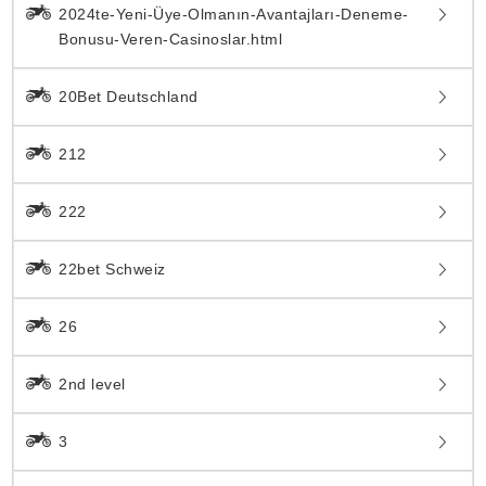
2024te-Yeni-Üye-Olmanın-Avantajları-Deneme-
Bonusu-Veren-Casinoslar.html
20Bet Deutschland
212
222
22bet Schweiz
26
2nd level
3