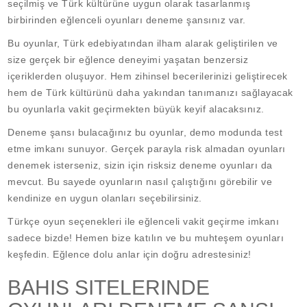
seçilmiş ve Türk kültürüne uygun olarak tasarlanmış
birbirinden eğlenceli oyunları deneme şansınız var.
Bu oyunlar, Türk edebiyatından ilham alarak geliştirilen ve
size gerçek bir eğlence deneyimi yaşatan benzersiz
içeriklerden oluşuyor. Hem zihinsel becerilerinizi geliştirecek
hem de Türk kültürünü daha yakından tanımanızı sağlayacak
bu oyunlarla vakit geçirmekten büyük keyif alacaksınız.
Deneme şansı bulacağınız bu oyunlar, demo modunda test
etme imkanı sunuyor. Gerçek parayla risk almadan oyunları
denemek isterseniz, sizin için risksiz deneme oyunları da
mevcut. Bu sayede oyunların nasıl çalıştığını görebilir ve
kendinize en uygun olanları seçebilirsiniz.
Türkçe oyun seçenekleri ile eğlenceli vakit geçirme imkanı
sadece bizde! Hemen bize katılın ve bu muhteşem oyunları
keşfedin. Eğlence dolu anlar için doğru adrestesiniz!
BAHIS SITELERINDE