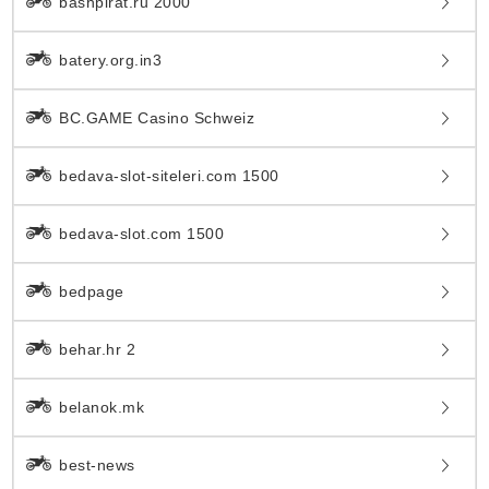
bashpirat.ru 2000
batery.org.in3
BC.GAME Casino Schweiz
bedava-slot-siteleri.com 1500
bedava-slot.com 1500
bedpage
behar.hr 2
belanok.mk
best-news