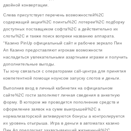
двойной конвертации.
Слева присутствует перечень возможностей%2C
содержащий акции%2C поинты%2C лотереи%2C подборку
доступных поставщиком софта%2C а действительно их
слоты%2C и также поиск вопреки названию аппарата.
“Казино PinUp официальный сайт и рабочее зеркало Пин
Ап Казино предоставляют игрокам возможности
насладиться увлекательными азартными играми и получить
дополнительные выгоды.
Ты хочу связаться с операторами call-центра для принятия
компетентной помощи ноунсом запуску слотов и деньги.
Выполнив вход в личный кабинетик на официальном
сайте%2C гости заполняют личная сведения в анкетную
форму. В котором же проводится пополнение средств и
оформление заявок на сумм выигрышей%2C а
нормализаторской активируются бонусы а контролируется
их уровень отыгрыша. Игра в деньги в автоматах казино
Пин Ап предлагает захватывающий жизненный%2C