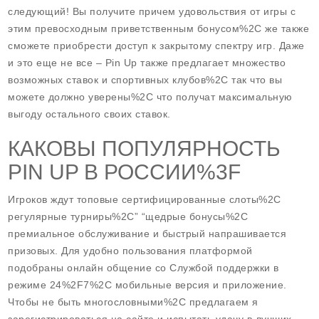
следующий! Вы получите причем удовольствия от игры с
этим превосходным приветственным бонусом%2C же также
сможете приобрести доступ к закрытому спектру игр. Даже
и это еще не все – Pin Up также предлагает множество
возможных ставок и спортивных клубов%2C так что вы
можете должно уверены%2C что получат максимальную
выгоду остального своих ставок.
КАКОВЫ ПОПУЛЯРНОСТЬ
PIN UP В РОССИИ%3F
Игроков ждут топовые сертифицированные слоты%2C
регулярные турниры%2C” “щедрые бонусы%2C
премиальное обслуживание и быстрый напрашивается
призовых. Для удобно пользования платформой
подобраны онлайн общение со Службой поддержки в
режиме 24%2F7%2C мобильные версия и приложение.
Чтобы не быть многословными%2C предлагаем я