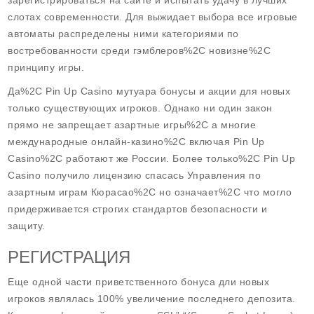
зарегистрироваться на сайте и испытать удачу в лучших
слотах современности. Для выжидает выбора все игровые
автоматы распределены ними категориями по
востребованности среди гэмблеров%2C новизне%2C
принципу игры.
Да%2C Pin Up Casino мутуара бонусы и акции для новых
только существующих игроков. Однако ни один закон
прямо не запрещает азартные игры%2C а многие
международные онлайн-казино%2C включая Pin Up
Casino%2C работают же России. Более только%2C Pin Up
Casino получило лицензию спасась Управления по
азартным играм Кюрасао%2C но означает%2C что могло
придерживается строгих стандартов безопасности и
защиту.
РЕГИСТРАЦИЯ
Еще одной части приветственного бонуса дли новых
игроков являлась 100% увеличение последнего депозита.