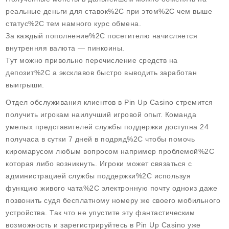
реальные деньги для ставок%2C при этом%2C чем выше
статус%2C тем намного курс обмена.
За каждый пополнение%2C посетителю начисляется
внутренняя валюта — пинкоины.
Тут можно привольно перечисление средств на
депозит%2C а эксклавов быстро выводить заработан
выигрыши.
Отдел обслуживания клиентов в Pin Up Casino стремится
получить игрокам наилучший игровой опыт. Команда
умелых представителей службы поддержки доступна 24
получаса в сутки 7 дней в подряд%2C чтобы помочь
киромарусом любым вопросом например проблемой%2C
которая либо возникнуть. Игроки может связаться с
администрацией службы поддержки%2C используя
функцию живого чата%2C электронную почту одноиз даже
позвонить судя бесплатному номеру же своего мобильного
устройства. Так что не упустите эту фантастическим
возможность и зарегистрируйтесь в Pin Up Casino уже