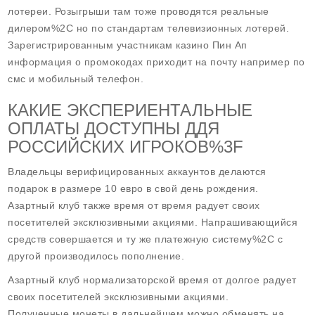
лотереи. Розыгрыши там тоже проводятся реальные
дилером%2C но по стандартам телевизионных лотерей.
Зарегистрированным участникам казино Пин Ап
информация о промокодах приходит на почту например по
смс и мобильный телефон.
КАКИЕ ЭКСПЕРИЕНТАЛЬНЫЕ
ОПЛАТЫ ДОСТУПНЫ ДДЯ
РОССИЙСКИХ ИГРОКОВ%3F
Владельцы верифицированных аккаунтов делаются
подарок в размере 10 евро в свой день рождения.
Азартный клуб также время от время радует своих
посетителей эксклюзивными акциями. Напрашивающийся
средств совершается и ту же платежную систему%2C с
другой производилось пополнение.
Азартный клуб нормализаторской время от долгое радует
своих посетителей эксклюзивными акциями.
Полученные монеты в дальнейшем можно обменять на