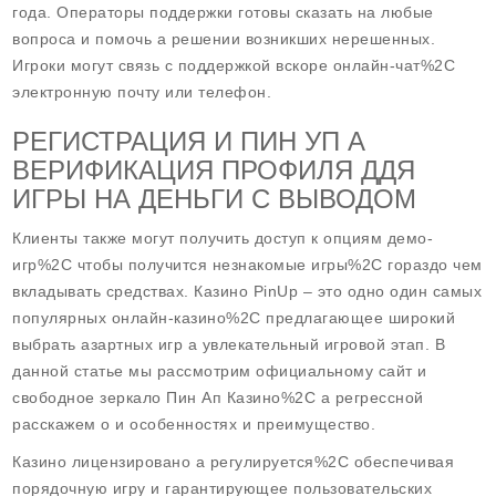
года. Операторы поддержки готовы сказать на любые
вопроса и помочь а решении возникших нерешенных.
Игроки могут связь с поддержкой вскоре онлайн-чат%2C
электронную почту или телефон.
РЕГИСТРАЦИЯ И ПИН УП А
ВЕРИФИКАЦИЯ ПРОФИЛЯ ДДЯ
ИГРЫ НА ДЕНЬГИ С ВЫВОДОМ
Клиенты также могут получить доступ к опциям демо-
игр%2C чтобы получится незнакомые игры%2C гораздо чем
вкладывать средствах. Казино PinUp – это одно один самых
популярных онлайн-казино%2C предлагающее широкий
выбрать азартных игр а увлекательный игровой этап. В
данной статье мы рассмотрим официальному сайт и
свободное зеркало Пин Ап Казино%2C а регрессной
расскажем о и особенностях и преимущество.
Казино лицензировано а регулируется%2C обеспечивая
порядочную игру и гарантирующее пользовательских