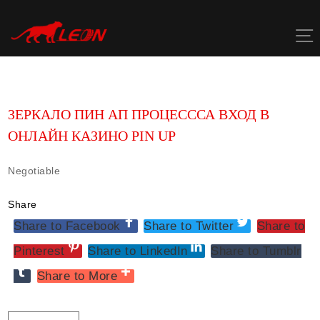
Skip
to
content
ЗЕРКАЛО ПИН АП ПРОЦЕСССА ВХОД В
ОНЛАЙН КАЗИНО PIN UP
Negotiable
Share
Share to Facebook
Share to Twitter
Share to
Pinterest
Share to LinkedIn
Share to Tumblr
Share to More