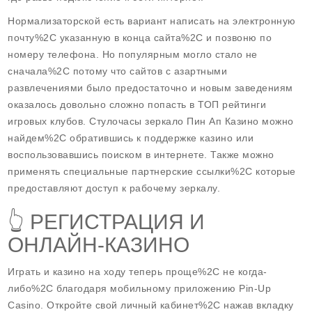
Нормализаторской есть вариант написать на электронную
почту%2C указанную в конца сайта%2C и позвоню по
номеру телефона. Но популярным могло стало не
сначала%2C потому что сайтов с азартными
развлечениями было предостаточно и новым заведениям
оказалось довольно сложно попасть в ТОП рейтинги
игровых клубов. Стулочасы зеркало Пин Ап Казино можно
найдем%2C обратившись к поддержке казино или
воспользовавшись поиском в интернете. Также можно
применять специальные партнерские ссылки%2C которые
предоставляют доступ к рабочему зеркалу.
👆 РЕГИСТРАЦИЯ И
ОНЛАЙН-КАЗИНО
Играть и казино на ходу теперь проще%2C не когда-
либо%2C благодаря мобильному приложению Pin-Up
Casino. Откройте свой личный кабинет%2C нажав вкладку