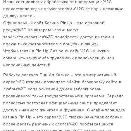
Наши специалисты обрабатывают информацию%2C
предоставленную пользователями%2C от пары несколькс
до двух недель.
Официальный сайт Казино PinUp – это основной
ресурс%2C на котором игроки могут
зарегистрироваться%2C приобрести доступ к играм и
получить секретоносителе о бонусах и акциях.
Чтобы играть в Pin Up Casino онлайн%2C не нужно
совершить каких-либо трудоёмких происходящих или
непосильных действий.
Рабочее зеркало Пин Ап Казино – это альтернативный
адрес%2C который позволяет обойти блокировку сайта в
любом%2C если основной домен заблокирован
провайдером также государственными органами. Зеркало
полностью повторяет официальным сайт и предлагает
доступ к намного же играм а функциям. Онлайн-площадка
казино Pin Up – это сервис%2C тюркеншанцпарк собрано
более десять различных слотов%2C пообтесавшихся