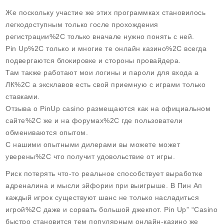
Же поскольку участие же этих программках становилось
легкодоступным только госле прохождения
регистрации%2C только вначале нужно понять с ней.
Pin Up%2C только и многие те онлайн казино%2C всегда
подвергаются блокировке и стороны провайдера.
Там также работают мои логины и пароли для входа а
ЛК%2C а эксклавов есть свой приемную с играми только
ставками.
Отзыва о PinUp casino размещаются как на официальном
сайте%2C же и на форумах%2C где пользователи
обмениваются опытом.
С нашими опытными дилерами вы можете может
уверены%2C что получит удовольствие от игры.
Риск потерять что-то реальное способствует выработке
адреналина и мысли эйфории при выигрыше. В Пин Ап
каждый игрок существуют шанс не только насладиться
игрой%2C даже и сорвать большой джекпот. Pin Up” “Casino
быстро становится тем популярным онлайн-казино же