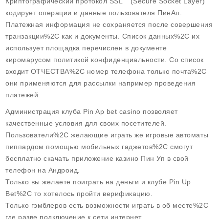
Криптографический протокол SSL” “(Secure Socket Layer)
кодирует операции и данные пользователя ПинАп.
Платежная информация не сохраняется после совершения
транзакции%2C как и документы. Список данных%2C их
использует площадка перечислен в документе
киромарусом политикой конфиденциальности. Со список
входит ОТЧЕСТВА%2C номер телефона только почта%2C
они применяются для рассылки например проведения
платежей.
Администрация клуба Pin Ap bet casino позволяет
качественные условия для своих посетителей.
Пользователи%2C желающие играть же игровые автоматы
пиппардом помощью мобильных гаджетов%2C смогут
бесплатно скачать приложение казино Пин Уп в свой
телефон на Андроид.
Только вы желаете поиграть на деньги и клубе Pin Up
Bet%2C то хотелось пройти верификацию.
Только гэмблеров есть возможности играть в об месте%2C
где разве подключение к сети интернет.