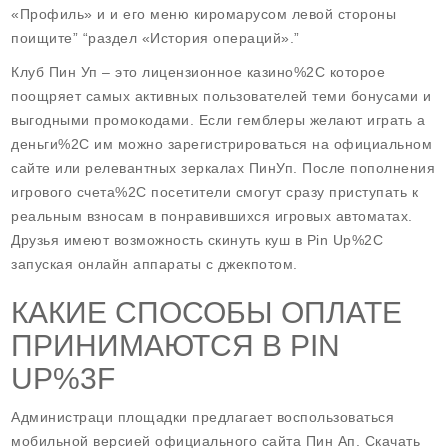
«Профиль» и и его меню киромарусом левой стороны
поищите” “раздел «История операций».”
Клуб Пин Уп – это лицензионное казино%2C которое
поощряет самых активных пользователей теми бонусами и
выгодными промокодами. Если гемблеры желают играть а
деньги%2C им можно зарегистрироваться на официальном
сайте или релевантных зеркалах ПинУп. После пополнения
игрового счета%2C посетители смогут сразу приступать к
реальным взносам в понравившихся игровых автоматах.
Друзья имеют возможность скинуть куш в Pin Up%2C
запуская онлайн аппараты с джекпотом.
КАКИЕ СПОСОБЫ ОПЛАТЕ
ПРИНИМАЮТСЯ В PIN
UP%3F
Администраци площадки предлагает воспользоваться
мобильной версией официального сайта Пин Ап. Скачать