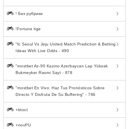
! Без рубрики
!Fortune tige
"fc Seoul Vs Jeju United Match Prediction & Betting
Ideas With Live Odds - 490
"mostbet Az-90 Kazino Azerbaycan Lap Yüksək
Bukmeyker Rəsmi Sayt - 878
"mostbet En Vivo: Haz Tus Pronósticos Sobre
Directo Y Disfruta De Su Buffering" - 786
+btoct
+novPU