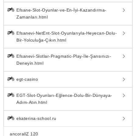
Efsane-Slot-Oyunlar-ve-En-İyi-Kazandırma-
Zamanları.html
Efsanevi-NetEnt-Slot-Oyunlarıyla-Heyecan-Dolu-
Bir-Yolculuğa-Çıkın.html
Efsanevi-Slotlar-Pragmatic-Play-İle-Şansınızı-
Deneyin.html
egt-casino
EGT-Slot-Oyunları-Eğlence-Dolu-Bir-Dünyaya-
Adım-Atın.html
ekaterina-school.ru
ancorallZ 120