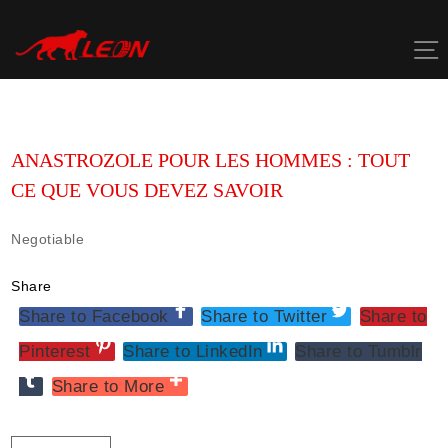
Skip
to
content
ANASTROZOLE POUR LES HOMMES : TOUT
CE QUE VOUS DEVEZ SAVOIR
Negotiable
Share
Share to Facebook
Share to Twitter
Share to
Pinterest
Share to LinkedIn
Share to Tumblr
Share to More