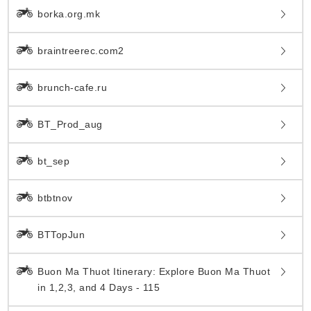
borka.org.mk
braintreerec.com2
brunch-cafe.ru
BT_Prod_aug
bt_sep
btbtnov
BTTopJun
Buon Ma Thuot Itinerary: Explore Buon Ma Thuot
in 1,2,3, and 4 Days - 115