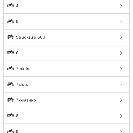
4
5
5trucks.ru 500
6
7 slots
7slots
7к-казино
8
9