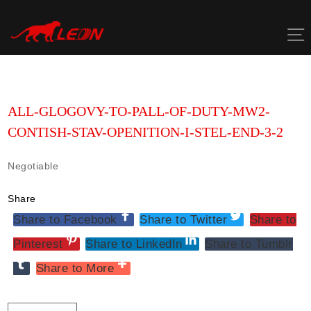
Skip
to
content
ALL-GLOGOVY-TO-PALL-OF-DUTY-MW2-
CONTISH-STAV-OPENITION-I-STEL-END-3-2
Negotiable
Share
Share to Facebook
Share to Twitter
Share to
Pinterest
Share to LinkedIn
Share to Tumblr
Share to More