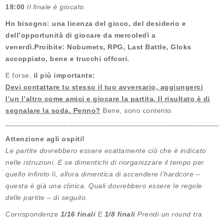
18:00
Il finale è giocato.
Ho bisogno: una licenza del gioco, del desiderio e
dell’opportunità di giocare da mercoledì a
venerdì.Proibite: Nobumets, RPG, Last Battle, Gloks
accoppiato, bene e trucchi offcori.
E forse,
il più importante:
Devi contattare tu stesso il tuo avversario, aggiungerci
l’un l’altro come amici e giocare la partita. Il risultato è di
segnalare la soda. Penno?
Bene, sono contento.
___________________________________________________
Attenzione agli ospiti!
Le partite dovrebbero essere esattamente ciò che è indicato
nelle istruzioni. E se dimentichi di riorganizzare il tempo per
quello infinito lì, allora dimentica di accendere l’hardcore –
questa è già una clinica. Quali dovrebbero essere le regole
delle partite – di seguito.
Corrispondenze
1/16 finali
E
1/8 finali
Prendi un round tra