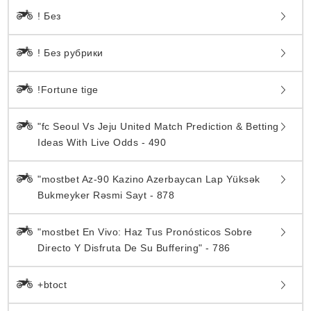
! Без
! Без рубрики
!Fortune tige
"fc Seoul Vs Jeju United Match Prediction & Betting
Ideas With Live Odds - 490
"mostbet Az-90 Kazino Azerbaycan Lap Yüksək
Bukmeyker Rəsmi Sayt - 878
"mostbet En Vivo: Haz Tus Pronósticos Sobre
Directo Y Disfruta De Su Buffering" - 786
+btoct