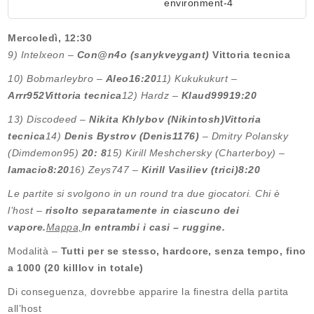
environment-4
Mercoledì, 12:30
9) Intelxeon –
Con@n4o (sanykveygant)
Vittoria tecnica
10) Bobmarleybro –
Aleo
16:20
11) Kukukukurt –
Arrr952
Vittoria tecnica
12) Hardz –
Klaud999
19:20
13) Discodeed –
Nikita Khlybov (Nikintosh)
Vittoria
tecnica
14)
Denis Bystrov (Denis1176)
– Dmitry Polansky
(Dimdemon95)
20: 8
15) Kirill Meshchersky (Charterboy) –
Iamacio
8:20
16) Zeys747 –
Kirill Vasiliev (trici)
8:20
Le partite si svolgono in un round tra due giocatori. Chi è
l’host –
risolto separatamente in ciascuno dei
vapore.
Mappa,
In entrambi i casi – ruggine.
Modalità –
Tutti per se stesso, hardcore, senza tempo, fino
a 1000 (20 killlov in totale)
Di conseguenza, dovrebbe apparire la finestra della partita
all’host