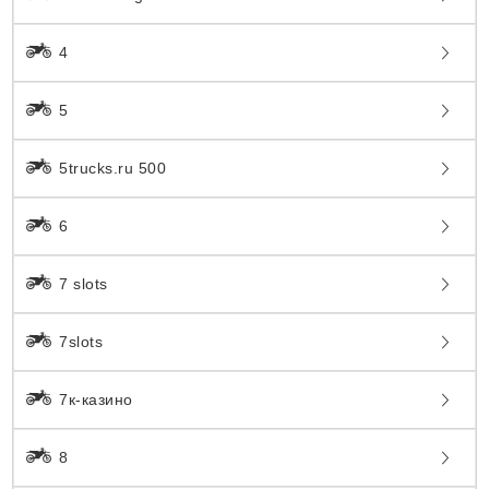
4
5
5trucks.ru 500
6
7 slots
7slots
7к-казино
8