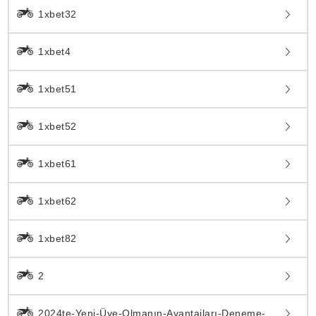
1xbet32
1xbet4
1xbet51
1xbet52
1xbet61
1xbet62
1xbet82
2
2024te-Yeni-Üye-Olmanın-Avantajları-Deneme-