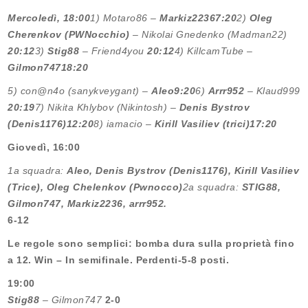
Mercoledì, 18:00
1) Motaro86 –
Markiz2236
7:20
2)
Oleg
Cherenkov (PWNocchio)
– Nikolai Gnedenko (Madman22)
20:12
3)
Stig88
– Friend4you
20:12
4) KillcamTube –
Gilmon747
18:20
5) con@n4o (sanykveygant) –
Aleo
9:20
6)
Arrr952
– Klaud999
20:19
7) Nikita Khlybov (Nikintosh) –
Denis Bystrov
(Denis1176)
12:20
8) iamacio –
Kirill Vasiliev (trici)
17:20
Giovedì, 16:00
1a squadra:
Aleo, Denis Bystrov (Denis1176), Kirill Vasiliev
(Trice), Oleg Chelenkov (Pwnocco)
2a squadra:
STIG88,
Gilmon747, Markiz2236, arrr952.
6-12
Le regole sono semplici: bomba dura sulla proprietà fino
a 12. Win – In semifinale. Perdenti-5-8 posti.
19:00
Stig88
– Gilmon747
2-0