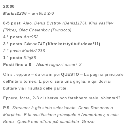
20:00
Markiz2236
– arrr952
2-0
8-5 posti
Aleo, Denis Bystrov (Denis1176), Kirill Vasiliev
(Trice), Oleg Chelenkov (Pwnocco)
4 ° posto
Arrr952
3 ° posto
Gilmon747
(Khtekotstytitufudova!11)
2 ° posto
Markiz2236
1 ° posto
Stig88
Posti fino a 8
–
Alcuni ragazzi oscuri: 3
Oh sì, eppure – da ora in poi
QUESTO
– La pagina principale
dell’intero torneo. E poi ci sarà una griglia, e qui dovrai
buttare via i risultati delle partite.
Eppure, forse, 2-3 di riserva non farebbero male. Volontari?
P.S.
Streamer è già stato selezionato. Denis Romanov o
Morphius. E la sostituzione principale è Ammerbaev, o solo
Bronx. Quindi non offrire più candidato. Grazie.