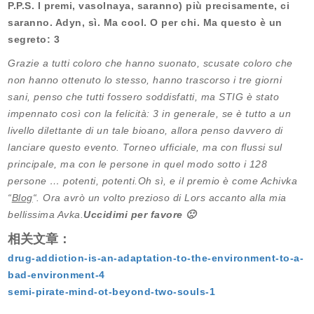
P.P.S. I premi, vasolnaya, saranno) più precisamente, ci
saranno. Adyn, sì. Ma cool. O per chi. Ma questo è un
segreto: 3
Grazie a tutti coloro che hanno suonato, scusate coloro che
non hanno ottenuto lo stesso, hanno trascorso i tre giorni
sani, penso che tutti fossero soddisfatti, ma STIG è stato
impennato così con la felicità: 3 in generale, se è tutto a un
livello dilettante di un tale bioano, allora penso davvero di
lanciare questo evento. Torneo ufficiale, ma con flussi sul
principale, ma con le persone in quel modo sotto i 128
persone … potenti, potenti.Oh sì, e il premio è come Achivka
“
Blog
“. Ora avrò un volto prezioso di Lors accanto alla mia
bellissima Avka.
Uccidimi per favore 🙁
相关文章：
drug-addiction-is-an-adaptation-to-the-environment-to-a-
bad-environment-4
semi-pirate-mind-ot-beyond-two-souls-1