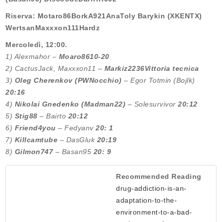
Riserva: Motaro86BorkA921AnaToly Barykin (XKENTX)
WertsanMaxxxon111Hardz
Mercoledì, 12:00.
1) Alexmahor –
Moaro86
10-20
2) CactusJack, Maxxxon11 –
Markiz2236
Vittoria tecnica
3)
Oleg Cherenkov (PWNocchio)
– Egor Totmin (Bojlk)
20:16
4)
Nikolai Gnedenko (Madman22)
– Solesurvivor
20:12
5)
Stig88
– Bairto
20:12
6)
Friend4you
– Fedyanv
20: 1
7)
Killcamtube
– DasGluk
20:19
8)
Gilmon747
– Basan95
20: 9
Recommended Reading
drug-addiction-is-an-
adaptation-to-the-
environment-to-a-bad-