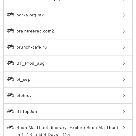
borka.org.mk
braintreerec.com2
brunch-cafe.ru
BT_Prod_aug
bt_sep
btbtnov
BTTopJun
Buon Ma Thuot Itinerary: Explore Buon Ma Thuot
in 1,2,3, and 4 Days - 115