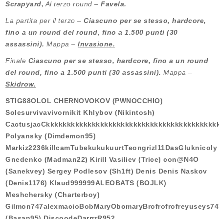
Scrapyard,
Al terzo round –
Favela.
La partita per il terzo –
Ciascuno per se stesso, hardcore,
fino a un round del round, fino a 1.500 punti (30
assassini).
Mappa –
Invasione.
Finale
Ciascuno per se stesso, hardcore, fino a un round
del round, fino a 1.500 punti (30 assassini).
Mappa –
Skidrow.
STIG88OLOL CHERNOVOKOV (PWNOCCHIO)
Solesurvivavivornikit Khlybov (Nikintosh)
CactusjacCkkkkkkkkkkkkkkkkkkkkkkkkkkkkkkkkkkkkkkkkk
Polyansky (Dimdemon95)
Markiz2236killcamTubekukukuurtTeongrizl11DasGluknicoly
Gnedenko (Madman22) Kirill Vasiliev (Trice) con@N4O
(Sanekvey) Sergey Podlesov (Sh1ft) Denis Denis Naskov
(Denis1176) Klaud999999ALEOBATS (BOJLK)
Meshchersky (Charterboy)
Gilmon747alexmacioBobMaryObomaryBrofrofrofreyuseys74
(Basan95) DiscoodeDarrrrR952