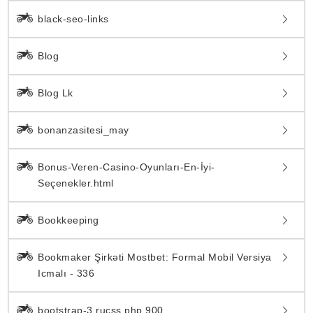
black-seo-links
Blog
Blog Lk
bonanzasitesi_may
Bonus-Veren-Casino-Oyunları-En-İyi-
Seçenekler.html
Bookkeeping
Bookmaker Şirkəti Mostbet: Formal Mobil Versiya
Icmalı - 336
bootstrap-3.rucss.php 900